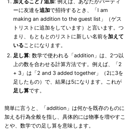
加えること / 追加
: 例えば、あなたがパーティ
ーに友達を
追加
で招待するとき、「I am
making an addition to the guest list」（ゲス
トリストに追加をしています）と言います。つ
まり、もともとのリストに新しい名前を
加えて
いる
ことになります。
足し算
: 数学で使われる「addition」は、2つ以
上の数を合わせる計算方法です。例えば、「2
+ 3」は「2 and 3 added together」（2に3を
足したもの）で、結果は5になります。これが
足し算
です。
簡単に言うと、「addition」は何かを既存のものに
加える行為全般を指し、具体的には物事を増やすこ
とや、数学での足し算を意味します。