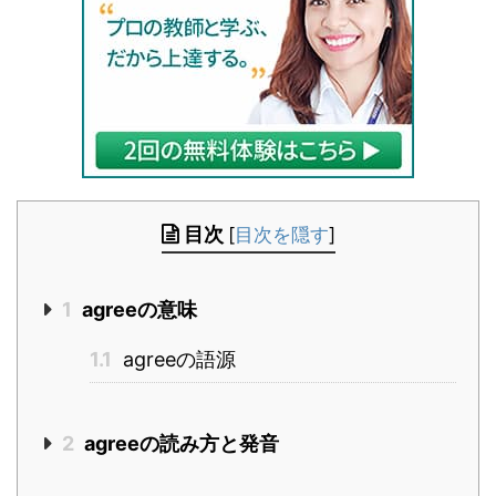
目次
[
目次を隠す
]
1
agreeの意味
1.1
agreeの語源
2
agreeの読み方と発音