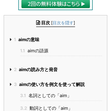
目次
[
目次を隠す
]
1
aimの意味
1.1
aimの語源
2
aimの読み方と発音
3
aimの使い方を例文を使って解説
3.1
名詞としての「aim」
3.2
動詞としての「aim」