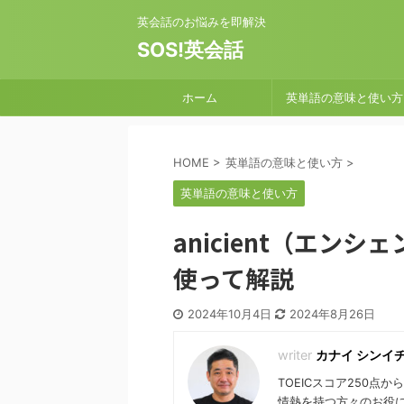
英会話のお悩みを即解決
SOS!英会話
ホーム
英単語の意味と使い方
HOME
>
英単語の意味と使い方
>
英単語の意味と使い方
anicient（エン
使って解説
2024年10月4日
2024年8月26日
カナイ シンイ
TOEICスコア250点
情熱を持つ方々のお役