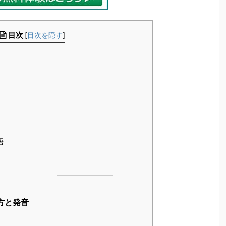
目次
[
目次を隠す
]
語
み方と発音