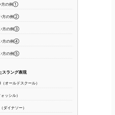
い方の例①
い方の例②
い方の例③
い方の例④
い方の例⑤
使ったスラング表現
chool（オールドスクール）
l（フォッシル）
aur（ダイナソー）