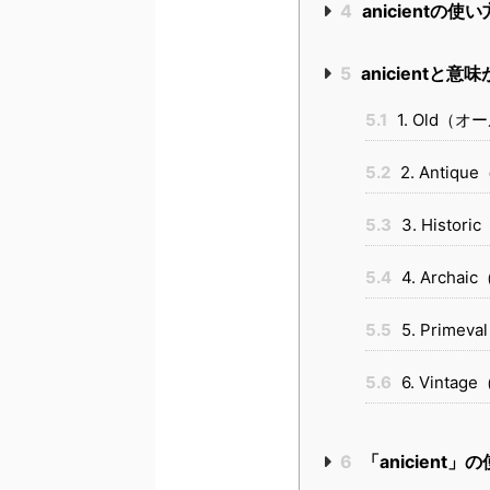
4
anicientの
5
anicientと
5.1
1. Old（オ
5.2
2. Anti
5.3
3. Histo
5.4
4. Arch
5.5
5. Prim
5.6
6. Vint
6
「anicien