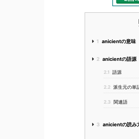
1
anicientの意味
2
anicientの語源
2.1
語源
2.2
派生元の単
2.3
関連語
3
anicientの読