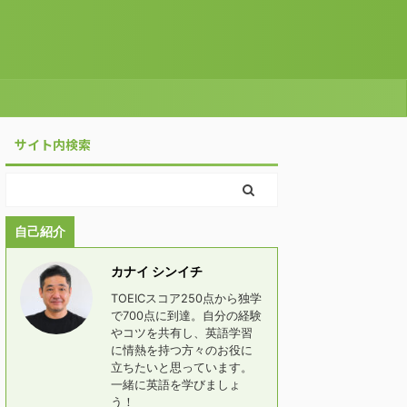
サイト内検索
自己紹介
カナイ シンイチ
TOEICスコア250点から独学
で700点に到達。自分の経験
やコツを共有し、英語学習
に情熱を持つ方々のお役に
立ちたいと思っています。
一緒に英語を学びましょ
う！