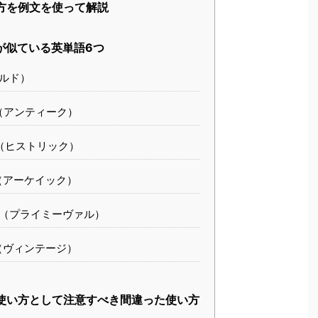
使い方を例文を使って解説
意味が似ている英単語6つ
ールド）
que（アンティーク）
ric（ヒストリック）
aic（アーケイック）
eval（プライミーヴァル）
age（ヴィンテージ）
t」の使い方として注意すべき間違った使い方