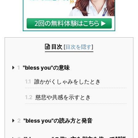
目次
[
目次を隠す
]
1
"bless you"の意味
1.1
誰かがくしゃみをしたとき
1.2
慈悲や共感を示すとき
2
"bless you"の読み方と発音