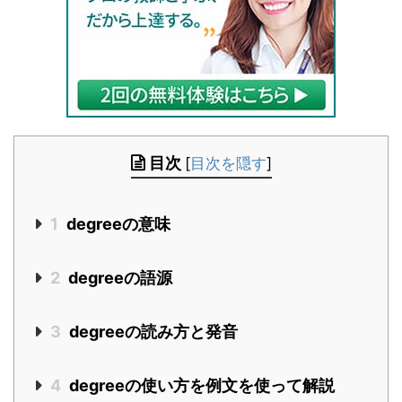
目次
[
目次を隠す
]
1
degreeの意味
2
degreeの語源
3
degreeの読み方と発音
4
degreeの使い方を例文を使って解説