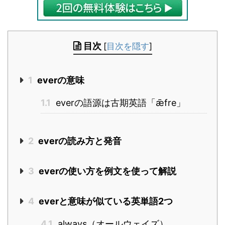
目次
[
目次を隠す
]
1
everの意味
1.1
everの語源は古期英語「ǣfre」
2
everの読み方と発音
3
everの使い方を例文を使って解説
4
everと意味が似ている英単語2つ
4.1
always（オールウェイズ）