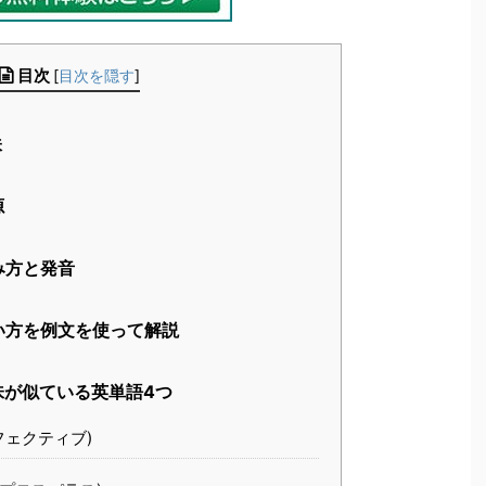
目次
[
目次を隠す
]
味
源
読み方と発音
の使い方を例文を使って解説
と意味が似ている英単語4つ
(エフェクティブ)