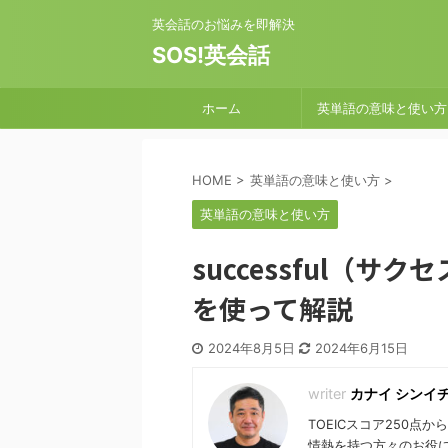
英会話のお悩みを即解決
SOS!英会話
ホーム
英単語の意味と使い方
HOME
>
英単語の意味と使い方
>
英単語の意味と使い方
successful（
を使って解説
2024年8月5日
2024年6月15日
カナイ シンイ
TOEICスコア250点
情熱を持つ方々のお役