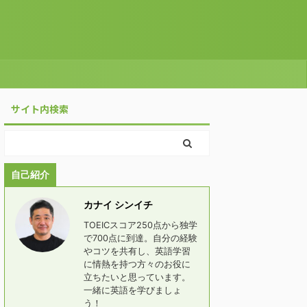
サイト内検索
自己紹介
カナイ シンイチ
TOEICスコア250点から独学
で700点に到達。自分の経験
やコツを共有し、英語学習
に情熱を持つ方々のお役に
立ちたいと思っています。
一緒に英語を学びましょ
う！