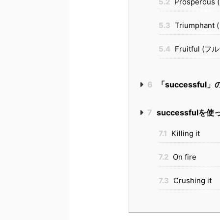
5.2
Prosperou
5.3
Triumphan
5.4
Fruitful (
6
「successf
7
successful
7.1
Killing it
7.2
On fire
7.3
Crushing it