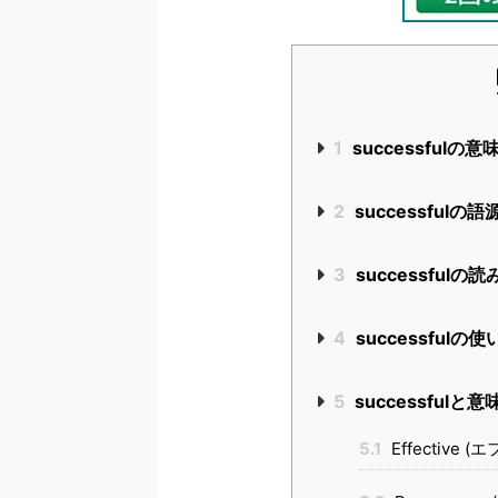
1
successfulの意
2
successfulの語
3
successfulの
4
successful
5
successful
5.1
Effective 