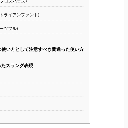
s (プロスパラス)
t (トライアンファント)
フルーツフル)
ul」の使い方として注意すべき間違った使い方
を使ったスラング表現