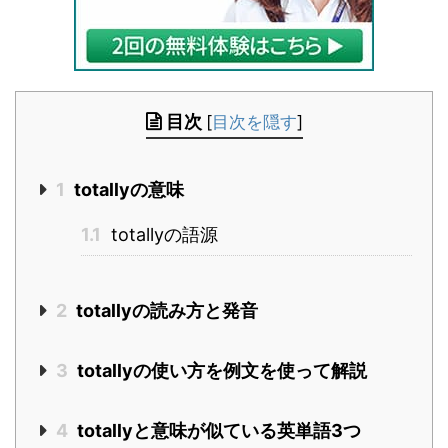
目次
[
目次を隠す
]
1
totallyの意味
1.1
totallyの語源
2
totallyの読み方と発音
3
totallyの使い方を例文を使って解説
4
totallyと意味が似ている英単語3つ