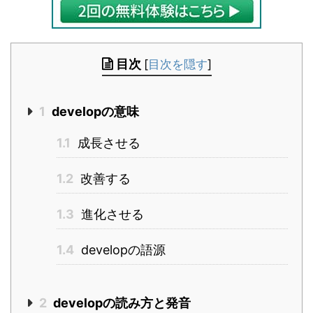
目次
[
目次を隠す
]
1
developの意味
1.1
成長させる
1.2
改善する
1.3
進化させる
1.4
developの語源
2
developの読み方と発音